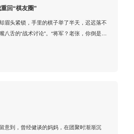
重回“棋友圈”
却眉头紧锁，手里的棋子举了半天，迟迟落不
八舌的“战术讨论”。“将军？老张，你倒是走
留意到，曾经健谈的妈妈，在团聚时渐渐沉