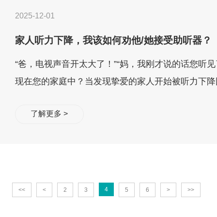
2025-12-01
家人听力下降，我该如何劝他/她接受助听器？
“爸，电视声音开太大了！”“妈，我刚才说的话您听
现在您的家庭中？当发现挚爱的家人开始被听力下降
而，当我们小心翼翼提出“...
了解更多 >
4
<<
<
2
3
5
6
>
>>