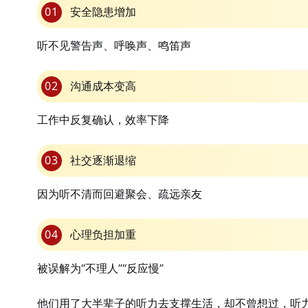
01
安全隐患增加
听不见警告声、呼唤声、鸣笛声
02
沟通成本变高
工作中反复确认，效率下降
03
社交逐渐退缩
因为听不清而回避聚会、疏远亲友
04
心理负担加重
被误解为“不理人”“反应慢”
他们用了大半辈子的听力去支撑生活，却不曾想过，听