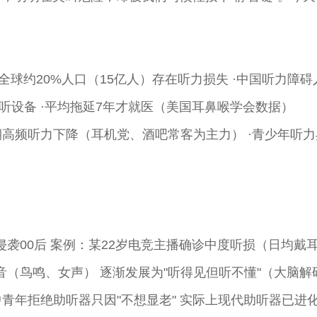
，全球约20%人口（15亿人）存在听力损失 ·中国听力障碍
助听设备 ·平均拖延7年才就医（美国耳鼻喉学会数据）
早期高频听力下降（耳机党、酒吧常客为主力） ·青少年听力
侵袭00后 案例：某22岁电竞主播确诊中度听损（日均戴耳
音（鸟鸣、女声） 逐渐发展为"听得见但听不懂"（大脑解
%中青年拒绝助听器只因"不想显老" 实际上现代助听器已进