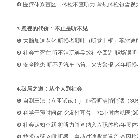
❹ 医疗体系盲区：体检不查听力 常规体检包含视
3.忽视的代价：不止是听不见
❶ 大脑加速老化 听损者颞叶（听觉中枢）萎缩速
❷ 社会性死亡 听不清玩笑导致社交回避 职场误
❸ 安全隐患 听不见汽车鸣笛、火灾警报 老年听
4.破局之道：从个人到社会
❶ 自测三法（立即试试！） 能否听清悄悄话（30
❷ 科学干预时间窗 突发性耳聋：72小时内就医
❸ 社会认知革新 将听力筛查纳入入职体检/年度体
❹ 技术破壁 AI助听器：自动过滤背景噪音 基因