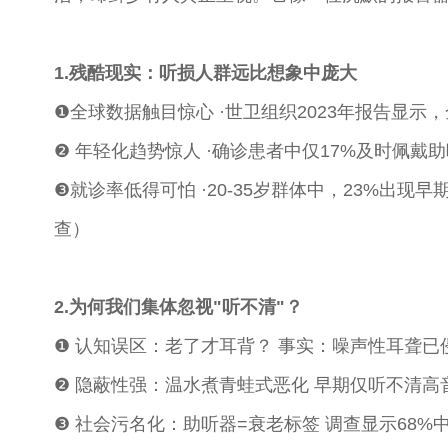
1.残酷现实：听损人群远比想象中庞大
❶全球数据触目惊心 ·世卫组织2023年报告显示
❷ 年轻化趋势惊人 ·确诊患者中仅17%及时佩戴
❸就诊率低得可怕 ·20-35岁群体中，23%出现
查）
2.为何我们集体忽视"听不清"？
❶ 认知误区：老了才耳背？ 事实：噪声性耳聋已
❷ 隐蔽性强：温水煮青蛙式恶化 早期仅听不清高
❸ 社会污名化：助听器=衰老标签 调查显示68