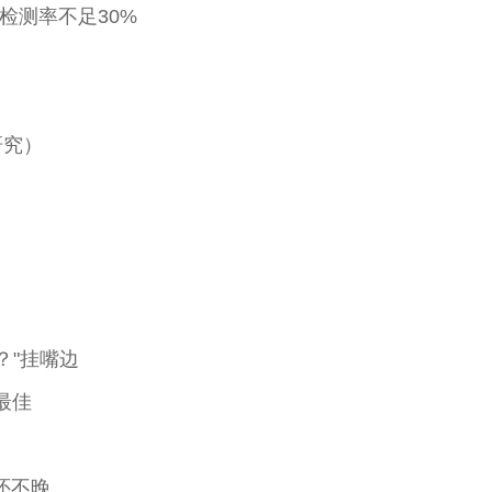
检测率不足30%
研究）
？"挂嘴边
最佳
还不晚