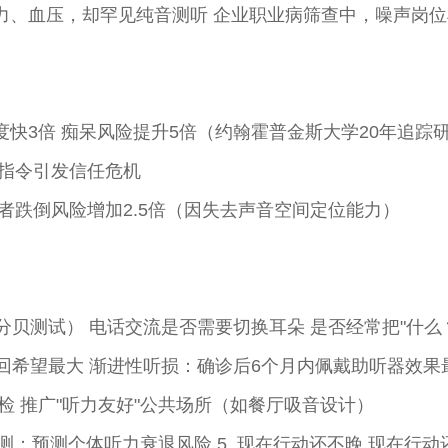
力、血压，却罕见纯音测听 企业职业病筛查中，噪声岗位
度快3倍 痴呆风险提升5倍（约翰霍普金斯大学20年追踪
听指令引发信任危机
损者跌倒风险增加2.5倍（因失去声音空间定位能力）
分贝测试） 电话交流是否需要切换耳朵 是否经常把"什么
挽回希望最大 渐进性听损：确诊后6个月内佩戴助听器效果
检 推广"听力友好"公共场所（如餐厅吸音设计）
检测：预测个体听力衰退风险 5. 现在行动还不晚 现在行动