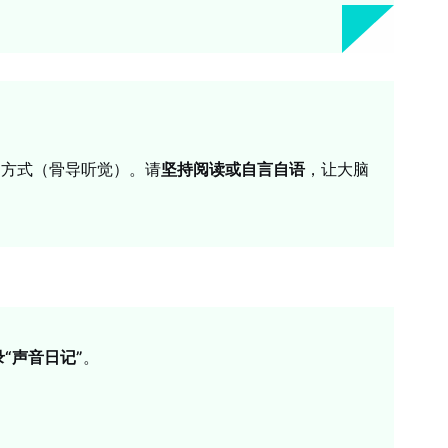
的方式（骨导听觉）。请
坚持阅读或自言自语
，让大脑
录“声音日记”
。